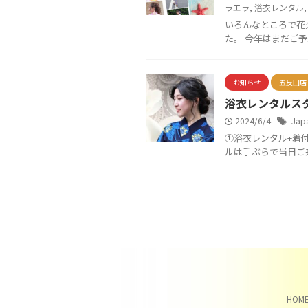
ラエラ
,
浴衣レンタル
いろんなところで花火
た。 今年はまだご予
お知らせ
五反田店
浴衣レンタルス
2024/6/4
Jap
①浴衣レンタル+着付け
ルは手ぶらで当日ご来
HOM