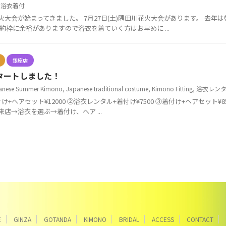
,
浴衣着付
大会が始まってきました。 7月27日(土)隅田川花火大会があります。 去年
約枠に余裕がありますので浴衣を着ていく方はお早めに ...
銀座店
タートしました！
anese Summer Kimono
,
Japanese traditional costume
,
Kimono Fitting
,
浴衣レン
+ヘアセット¥12000 ②浴衣レンタル+着付け¥7500 ③着付け+ヘアセット¥85
店→浴衣を選ぶ→着付け、ヘア ...
E
GINZA
GOTANDA
KIMONO
BRIDAL
ACCESS
CONTACT