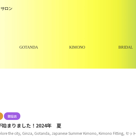
けサロン
GOTANDA
KIMONO
BRIDAL
銀座店
始まりました！2024年 夏
lore the city
,
Ginza
,
Gotanda
,
Japanese Summer Kimono
,
Kimono Fitting
,
セッ