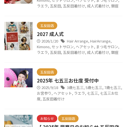
Kimono
,
セットサロン
,
ヘアセット
,
まつ毛サロン
,
ラエラ
,
五反田
,
五反田着付け
,
成人式着付け
,
銀座
五反田店
2027 成人式
2026/1/20
Hair Arrange
,
HairArrange
,
Kimono
,
セットサロン
,
ヘアセット
,
まつ毛サロン
,
ラエラ
,
五反田
,
五反田着付け
,
成人式着付け
,
銀座
五反田店
2025年 七五三お仕度 受付中
2025/9/18
3歳七五三
,
5歳七五三
,
7歳七五三
,
お宮参り
,
ヘアセット
,
ラエラ
,
七五三
,
七五三お仕
度
,
五反田着付け
お知らせ
五反田店
【 2025年 営業日のお知らせ 五反田店