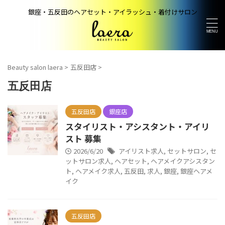
銀座・五反田のヘアセット・アイラッシュ・着付けサロン
Beauty salon laera
>
五反田店
>
五反田店
五反田店
銀座店
スタイリスト・アシスタント・アイリ
スト 募集
2026/6/20
アイリスト求人
,
セットサロン
,
セ
ットサロン求人
,
ヘアセット
,
ヘアメイクアシスタン
ト
,
ヘアメイク求人
,
五反田
,
求人
,
銀座
,
銀座ヘアメ
イク
五反田店