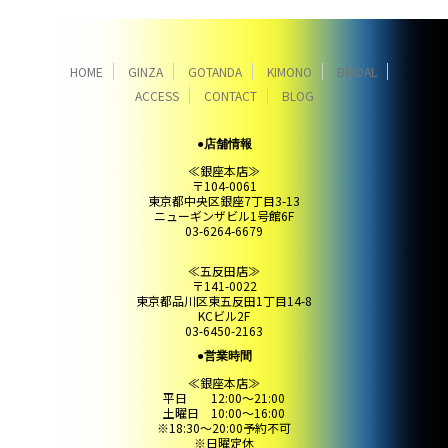
HOME
GINZA
GOTANDA
KIMONO
BRIDAL
ACCESS
CONTACT
BLOG
●店舗情報
≪銀座本店≫
〒104-0061
東京都中央区銀座7丁目3-13
ニューギンザビル1号館6F
03-6264-6679
≪五反田店≫
〒141-0022
東京都品川区東五反田1丁目14-8
KCビル2F
03-6450-2163
●営業時間
≪銀座本店≫
平日 12:00～21:00
土曜日 10:00～16:00
※18:30～20:00予約不可
※日曜定休