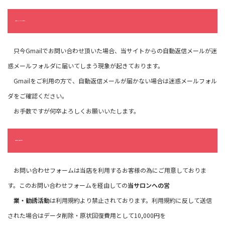
【注意】Google Gmailをご利用の方
只今Gmailでお問い合わせ頂いた場合、当サイトからの自動返信メールが迷
惑メールフォルダに届いてしまう現象が起きております。
Gmailをご利用の方で、自動返信メールが届かない場合は迷惑メールフォル
ダをご確認ください。
お手数ですが何卒よろしくお願いいたします。
【警告】営業・勧誘活動について
お問い合わせフォームは当店を利用するお客様の為にご用意しておりま
す。このお問い合わせフォームを経由しての
当サロンへの営
業・勧誘活動
は利用規約より禁止されております。利用規約に反して送信
された場合はデータ削除・原状回復費用として10,000円を