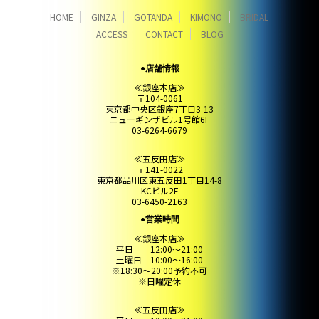
HOME
GINZA
GOTANDA
KIMONO
BRIDAL
ACCESS
CONTACT
BLOG
●店舗情報
≪銀座本店≫
〒104-0061
東京都中央区銀座7丁目3-13
ニューギンザビル1号館6F
03-6264-6679
≪五反田店≫
〒141-0022
東京都品川区東五反田1丁目14-8
KCビル2F
03-6450-2163
●営業時間
≪銀座本店≫
平日 12:00～21:00
土曜日 10:00～16:00
※18:30～20:00予約不可
※日曜定休
≪五反田店≫