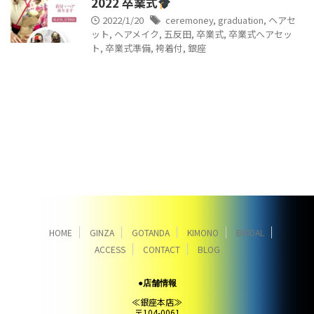
2022 卒業式
2022/1/20
ceremoney
,
graduation
,
ヘアセ
ット
,
ヘアメイク
,
五反田
,
卒業式
,
卒業式へアセッ
ト
,
卒業式準備
,
袴着付
,
銀座
HOME
GINZA
GOTANDA
KIMONO
BRIDAL
ACCESS
CONTACT
BLOG
●店舗情報
≪銀座本店≫
〒104-0061