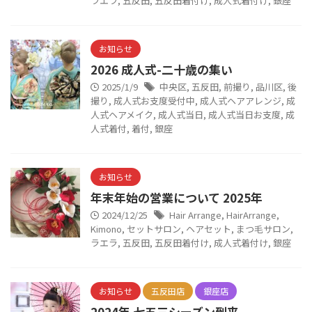
ラエラ
,
五反田
,
五反田着付け
,
成人式着付け
,
銀座
お知らせ
2026 成人式-二十歳の集い
2025/1/9
中央区
,
五反田
,
前撮り
,
品川区
,
後
撮り
,
成人式お支度受付中
,
成人式ヘアアレンジ
,
成
人式ヘアメイク
,
成人式当日
,
成人式当日お支度
,
成
人式着付
,
着付
,
銀座
お知らせ
年末年始の営業について 2025年
2024/12/25
Hair Arrange
,
HairArrange
,
Kimono
,
セットサロン
,
ヘアセット
,
まつ毛サロン
,
ラエラ
,
五反田
,
五反田着付け
,
成人式着付け
,
銀座
お知らせ
五反田店
銀座店
2024年 七五三シーズン到来