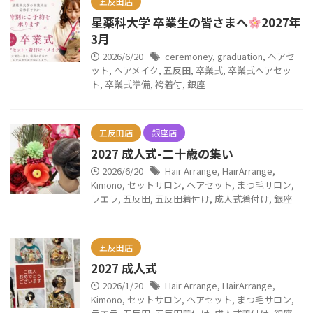
五反田店
星薬科大学 卒業生の皆さまへ
2027年
3月
2026/6/20
ceremoney
,
graduation
,
ヘアセ
ット
,
ヘアメイク
,
五反田
,
卒業式
,
卒業式へアセッ
ト
,
卒業式準備
,
袴着付
,
銀座
五反田店
銀座店
2027 成人式-二十歳の集い
2026/6/20
Hair Arrange
,
HairArrange
,
Kimono
,
セットサロン
,
ヘアセット
,
まつ毛サロン
,
ラエラ
,
五反田
,
五反田着付け
,
成人式着付け
,
銀座
五反田店
2027 成人式
2026/1/20
Hair Arrange
,
HairArrange
,
Kimono
,
セットサロン
,
ヘアセット
,
まつ毛サロン
,