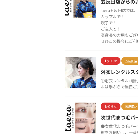
五反田店からの
laera五反田店で
カップルで！
親子で！
ご友人と！
高身長の方用もござ
ぜひこの機会にご利
お知らせ
五反田店
浴衣レンタルス
①浴衣レンタル+着付け
ルは手ぶらで当日ご来
お知らせ
五反田店
次世代まつ毛パ
●次世代まつ毛パー
態をお伺いし、一番美