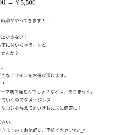
00
→￥5,500
る時期がやってきます！！
が上がらない！
も下に付いちゃう。など、
ませんか？
人。
好きなデザインをお選び頂けます。
る！
パーマ剤で痛むんでしょ？などは、ありません。
けていくのでダメージレス！
リやコシを与えてまつげも丈夫に健康に！
ださい。
きますのでお気軽にご予約くださいね^_^