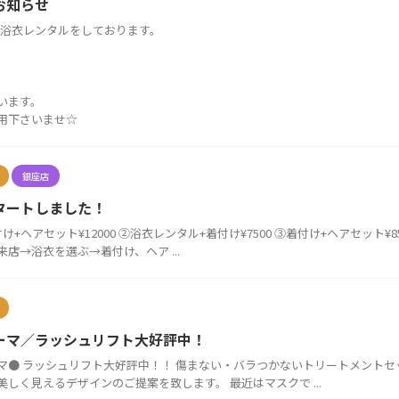
お知らせ
は、浴衣レンタルをしております。
います。
用下さいませ☆
銀座店
タートしました！
+ヘアセット¥12000 ②浴衣レンタル+着付け¥7500 ③着付け+ヘアセット¥85
店→浴衣を選ぶ→着付け、ヘア ...
ーマ／ラッシュリフト大好評中！
マ● ラッシュリフト大好評中！！ 傷まない・バラつかないトリートメント
しく見えるデザインのご提案を致します。 最近はマスクで ...