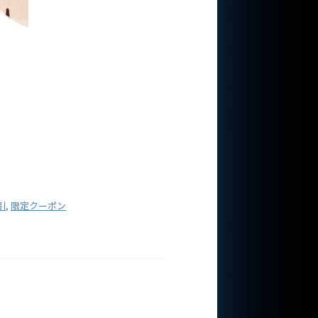
引
,
限定クーポン